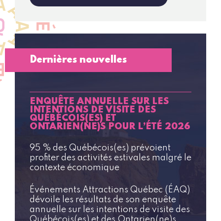
Dernières nouvelles
ENQUÊTE ANNUELLE SUR LES
INTENTIONS DE VISITE DES
QUÉBÉCOIS(ES) ET
ONTARIEN(NE)S POUR L’ÉTÉ 2026
95 % des Québécois(es) prévoient
profiter des activités estivales malgré le
contexte économique
Événements Attractions Québec (ÉAQ)
dévoile les résultats de son
enquête
annuelle sur les intentions de visite des
Québécois(es) et des Ontarien(ne)s