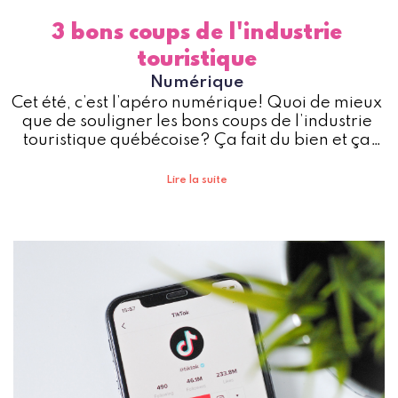
3 bons coups de l'industrie
touristique
Numérique
Cet été, c’est l’apéro numérique! Quoi de mieux
que de souligner les bons coups de l’industrie
touristique québécoise? Ça fait du bien et ça
nous donne de la motivation pour la suite. Alors,
pourquoi s’en priver?
Lire la suite