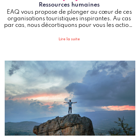
Ressources humaines
ÉAQ vous propose de plonger au cœur de ces
organisations touristiques inspirantes. Au cas
par cas, nous décortiquons pour vous les actions
de ces précurseurs. Ils vous invitent à les suivre
dans le développement de leurs activités, d'un
Lire la suite
état d'esprit à des résultats concrets.