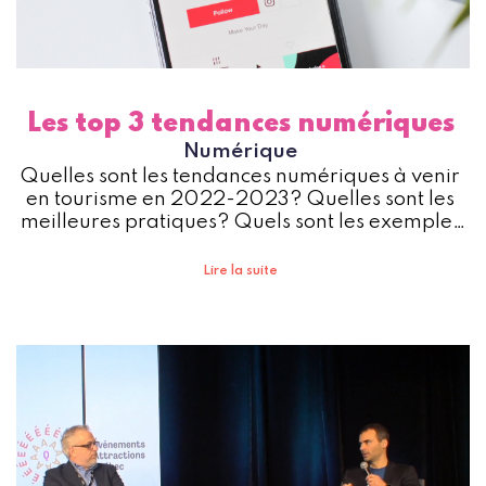
Les top 3 tendances numériques
Numérique
Quelles sont les tendances numériques à venir
en tourisme en 2022-2023? Quelles sont les
meilleures pratiques? Quels sont les exemples
inspirants? C’est ce que nous allons voir dans cet
article.
Lire la suite