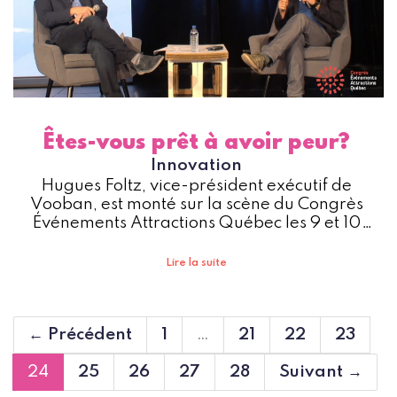
Êtes-vous prêt à avoir peur?
Innovation
Hugues Foltz, vice-président exécutif de
Vooban, est monté sur la scène du Congrès
Événements Attractions Québec les 9 et 10
novembre 2021.
Lire la suite
← Précédent
1
…
21
22
23
24
25
26
27
28
Suivant →